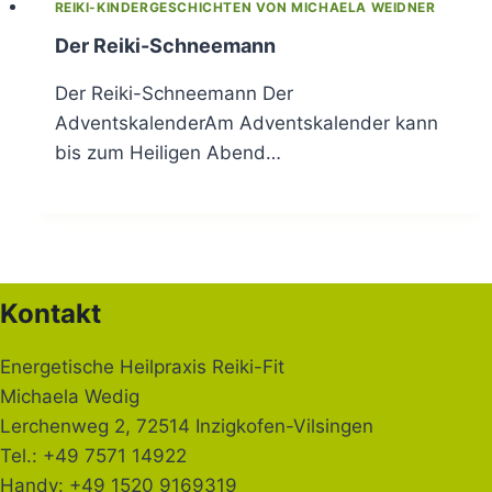
REIKI-KINDERGESCHICHTEN VON MICHAELA WEIDNER
Der Reiki-Schneemann
Der Reiki-Schneemann Der
AdventskalenderAm Adventskalender kann
bis zum Heiligen Abend…
Kontakt
Energetische Heilpraxis Reiki-Fit
Michaela Wedig
Lerchenweg 2, 72514 Inzigkofen-Vilsingen
Tel.: +49 7571 14922
Handy: +49 1520 9169319