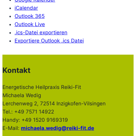
iCalendar
Outlook 365
Outlook Live
.ics-Datei exportieren
Exportiere Outlook .ics Datei
Kontakt
Energetische Heilpraxis Reiki-Fit
Michaela Wedig
Lerchenweg 2, 72514 Inzigkofen-Vilsingen
Tel.: +49 7571 14922
Handy: +49 1520 9169319
E-Mail:
michaela.wedig@reiki-fit.de